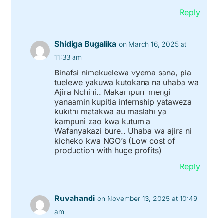
Reply
Shidiga Bugalika
on March 16, 2025 at
11:33 am
Binafsi nimekuelewa vyema sana, pia
tuelewe yakuwa kutokana na uhaba wa
Ajira Nchini.. Makampuni mengi
yanaamin kupitia internship yataweza
kukithi matakwa au maslahi ya
kampuni zao kwa kutumia
Wafanyakazi bure.. Uhaba wa ajira ni
kicheko kwa NGO’s (Low cost of
production with huge profits)
Reply
Ruvahandi
on November 13, 2025 at 10:49
am