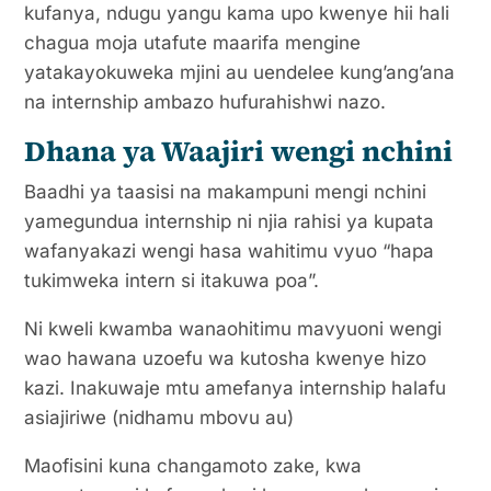
kufanya, ndugu yangu kama upo kwenye hii hali
chagua moja utafute maarifa mengine
yatakayokuweka mjini au uendelee kung’ang’ana
na internship ambazo hufurahishwi nazo.
Dhana ya Waajiri wengi nchini
Baadhi ya taasisi na makampuni mengi nchini
yamegundua internship ni njia rahisi ya kupata
wafanyakazi wengi hasa wahitimu vyuo “hapa
tukimweka intern si itakuwa poa”.
Ni kweli kwamba wanaohitimu mavyuoni wengi
wao hawana uzoefu wa kutosha kwenye hizo
kazi. Inakuwaje mtu amefanya internship halafu
asiajiriwe (nidhamu mbovu au)
Maofisini kuna changamoto zake, kwa