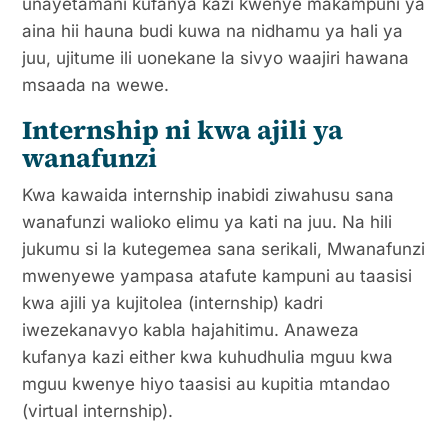
unayetamani kufanya kazi kwenye makampuni ya
aina hii hauna budi kuwa na nidhamu ya hali ya
juu, ujitume ili uonekane la sivyo waajiri hawana
msaada na wewe.
Internship ni kwa ajili ya
wanafunzi
Kwa kawaida internship inabidi ziwahusu sana
wanafunzi walioko elimu ya kati na juu. Na hili
jukumu si la kutegemea sana serikali, Mwanafunzi
mwenyewe yampasa atafute kampuni au taasisi
kwa ajili ya kujitolea (internship) kadri
iwezekanavyo kabla hajahitimu. Anaweza
kufanya kazi either kwa kuhudhulia mguu kwa
mguu kwenye hiyo taasisi au kupitia mtandao
(virtual internship).