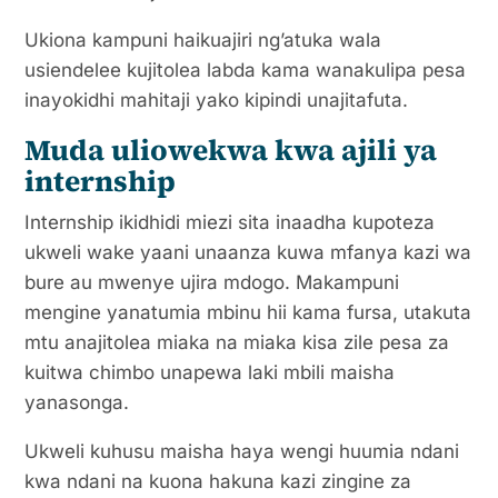
Ukiona kampuni haikuajiri ng’atuka wala
usiendelee kujitolea labda kama wanakulipa pesa
inayokidhi mahitaji yako kipindi unajitafuta.
Muda uliowekwa kwa ajili ya
internship
Internship ikidhidi miezi sita inaadha kupoteza
ukweli wake yaani unaanza kuwa mfanya kazi wa
bure au mwenye ujira mdogo. Makampuni
mengine yanatumia mbinu hii kama fursa, utakuta
mtu anajitolea miaka na miaka kisa zile pesa za
kuitwa chimbo unapewa laki mbili maisha
yanasonga.
Ukweli kuhusu maisha haya wengi huumia ndani
kwa ndani na kuona hakuna kazi zingine za