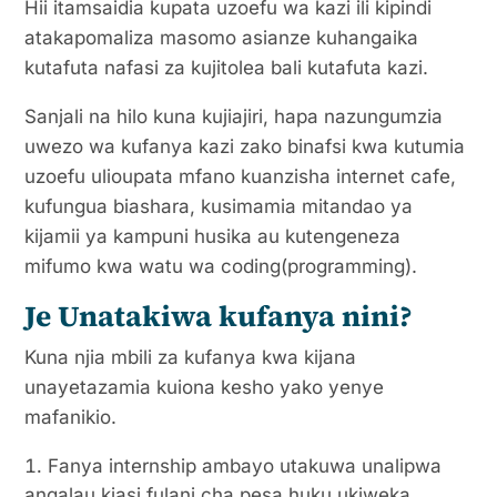
Hii itamsaidia kupata uzoefu wa kazi ili kipindi
atakapomaliza masomo asianze kuhangaika
kutafuta nafasi za kujitolea bali kutafuta kazi.
Sanjali na hilo kuna kujiajiri, hapa nazungumzia
uwezo wa kufanya kazi zako binafsi kwa kutumia
uzoefu ulioupata mfano kuanzisha internet cafe,
kufungua biashara, kusimamia mitandao ya
kijamii ya kampuni husika au kutengeneza
mifumo kwa watu wa coding(programming).
Je Unatakiwa kufanya nini?
Kuna njia mbili za kufanya kwa kijana
unayetazamia kuiona kesho yako yenye
mafanikio.
Fanya internship ambayo utakuwa unalipwa
angalau kiasi fulani cha pesa huku ukiweka