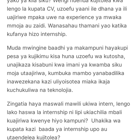
yako ya kila siku? Wengi huenda kujitolea kwa
lengo la kupata CV, uzoefu yaani ile dhana ya ili
uajiriwe mpaka uwe na experience ya mwaka
mmoja au zaidi. Wanasahau thamani yao katika
kufanya hizo internship.
Muda mwingine baadhi ya makampuni hayakupi
pesa ya kujikimu kisa huna uzoefu wa kutosha,
unajikaza kisabuni kwa imani ya kwamba siku
moja utaajiriwa, kumbuka mambo yanabadilika
inawezekana kazi uliyoisotea miaka ikaja
kuchukuliwa na teknolojia.
Zingatia haya maswali mawili ukiwa intern, lengo
lako haswa la internship ni lipi ukiachilia mbali
kuajiriwa kwenye hiyo kampuni? Uhakika wa
kupata kazi baada ya internship upo au
utaendelea kujitolea?