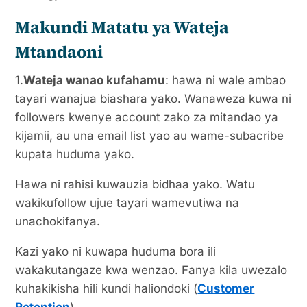
Makundi Matatu ya Wateja
Mtandaoni
1.
Wateja wanao kufahamu
: hawa ni wale ambao
tayari wanajua biashara yako. Wanaweza kuwa ni
followers kwenye account zako za mitandao ya
kijamii, au una email list yao au wame-subacribe
kupata huduma yako.
Hawa ni rahisi kuwauzia bidhaa yako. Watu
wakikufollow ujue tayari wamevutiwa na
unachokifanya.
Kazi yako ni kuwapa huduma bora ili
wakakutangaze kwa wenzao. Fanya kila uwezalo
kuhakikisha hili kundi haliondoki (
Customer