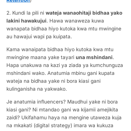
Retention
)
2. Kundi la pili ni
wateja wanaohitaji bidhaa yako
lakini hawakujui
. Hawa wanaweza kuwa
wanapata bidhaa hiyo kutoka kwa mtu mwingine
au hawajui wapi pa kuipata.
Kama wanaipata bidhaa hiyo kutoka kwa mtu
mwingine maana yake tayari
una mshindani
.
Hapa unakuwa na kazi ya ziada ya kumchunguza
mshindani wako. Anatumia mbinu gani kupata
wateja na bidhaa yake ni bora kiasi gani
kulinganisha na yakwako.
Je anatumia influencers? Maudhui yake ni bora
kiasi gani? Ni mtandao gani wa kijamii amejikita
zaidi? Ukifahamu haya na mengine utaweza kuja
na mkakati (digital strategy) imara wa kukuza