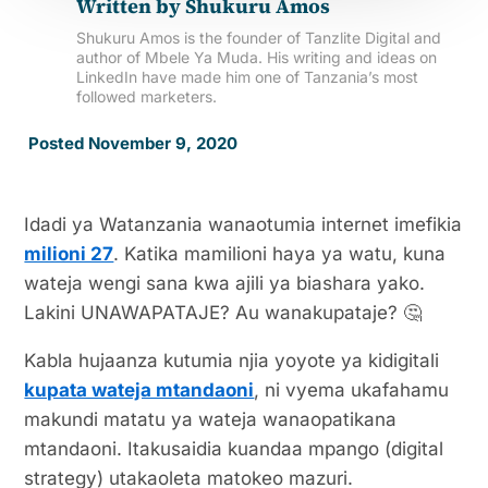
Written by
Shukuru Amos
Shukuru Amos is the founder of Tanzlite Digital and
author of Mbele Ya Muda. His writing and ideas on
LinkedIn have made him one of Tanzania’s most
followed marketers.
Posted November 9, 2020
Idadi ya Watanzania wanaotumia internet imefikia
milioni 27
. Katika mamilioni haya ya watu, kuna
wateja wengi sana kwa ajili ya biashara yako.
Lakini UNAWAPATAJE? Au wanakupataje? 🤔
Kabla hujaanza kutumia njia yoyote ya kidigitali
kupata wateja mtandaoni
, ni vyema ukafahamu
makundi matatu ya wateja wanaopatikana
mtandaoni. Itakusaidia kuandaa mpango (digital
strategy) utakaoleta matokeo mazuri.