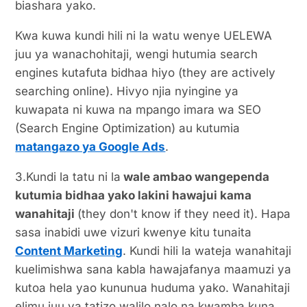
biashara yako.
Kwa kuwa kundi hili ni la watu wenye UELEWA
juu ya wanachohitaji, wengi hutumia search
engines kutafuta bidhaa hiyo (they are actively
searching online). Hivyo njia nyingine ya
kuwapata ni kuwa na mpango imara wa SEO
(Search Engine Optimization) au kutumia
matangazo ya Google Ads
.
3.Kundi la tatu ni la
wale ambao wangependa
kutumia bidhaa yako lakini hawajui kama
wanahitaji
(they don't know if they need it). Hapa
sasa inabidi uwe vizuri kwenye kitu tunaita
Content Marketing
. Kundi hili la wateja wanahitaji
kuelimishwa sana kabla hawajafanya maamuzi ya
kutoa hela yao kununua huduma yako. Wanahitaji
elimu juu ya tatizo walilo nalo na kwamba kuna