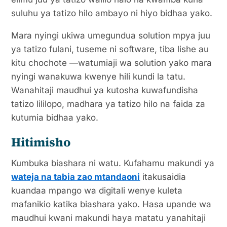
suluhu ya tatizo hilo ambayo ni hiyo bidhaa yako.
Mara nyingi ukiwa umegundua solution mpya juu
ya tatizo fulani, tuseme ni software, tiba lishe au
kitu chochote —watumiaji wa solution yako mara
nyingi wanakuwa kwenye hili kundi la tatu.
Wanahitaji maudhui ya kutosha kuwafundisha
tatizo lililopo, madhara ya tatizo hilo na faida za
kutumia bidhaa yako.
Hitimisho
Kumbuka biashara ni watu. Kufahamu makundi ya
wateja na tabia zao mtandaoni
itakusaidia
kuandaa mpango wa digitali wenye kuleta
mafanikio katika biashara yako. Hasa upande wa
maudhui kwani makundi haya matatu yanahitaji