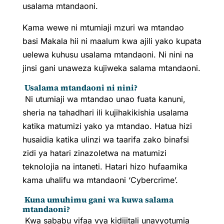
usalama mtandaoni.
Kama wewe ni mtumiaji mzuri wa mtandao
basi Makala hii ni maalum kwa ajili yako kupata
uelewa kuhusu usalama mtandaoni. Ni nini na
jinsi gani unaweza kujiweka salama mtandaoni.
Usalama mtandaoni ni nini?
Ni utumiaji wa mtandao unao fuata kanuni,
sheria na tahadhari ili kujihakikishia usalama
katika matumizi yako ya mtandao. Hatua hizi
husaidia katika ulinzi wa taarifa zako binafsi
zidi ya hatari zinazoletwa na matumizi
teknolojia na intaneti. Hatari hizo hufaamika
kama uhalifu wa mtandaoni ‘Cybercrime’.
Kuna umuhimu gani wa kuwa salama
mtandaoni?
Kwa sababu vifaa vya kidijitali unavyotumia