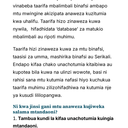
vinabeba taarifa mbalimbali binafsi ambapo
mtu mwingine akizipata anaweza kuzitumia
kwa uhalifu. Taarifa hizo zinaweza kuwa
nywila, hifadhidata ‘database’ za matukio
mbalimbali au ripoti muhimu.
Taarifa hizi zinaweza kuwa za mtu binafsi,
taasisi za umma, mashirika binafsi au Serikali.
Endapo kifaa chako unachotumia kitaibiwa au
kupotea bila kuwa na ulinzi wowote, basi ni
rahisi sana mtu kutumia nafasi hiyo kuchukua
taarifa muhimu zilizohifadhiwa na kutumia nje
ya kusudi lililopangwa.
Ni kwa jinsi gani mtu anaweza kujiweka
salama mtandaoni?
Tambua kundi la kifaa unachotumia kuingia
mtandaoni.