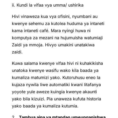
ii. Kundi la vifaa vya umma/ ushirika
Hivi vinaweza kua vya ofisini, nyumbani au
kwenye sehemu za kutolea huduma ya intaneti
kama intaneti café. Mara nyingi huwa ni
komputya za mezani na hujumuisha watumiaji
Zaidi ya mmoja. Hivyo umakini unatakiwa
zaidi.
Kuwa salama kwenye vifaa hivi ni kuhakikisha
unatoka kwenye wasifu wako kila baada ya
kumaliza matumizi yako. Kutoruhusu eneo la
kujaza nywila liwe automatiki kwani litafanya
yoyote yule aweze kuingia kwenye akaunti
yako bila kizuizi. Pia unaweza kufuta historia
yako baada ya kumaliza kutumia.
2
. Tambua aina ya mtandao umeunganishwa