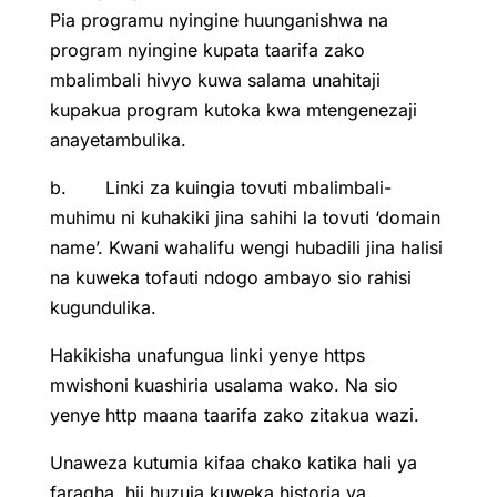
Pia programu nyingine huunganishwa na
program nyingine kupata taarifa zako
mbalimbali hivyo kuwa salama unahitaji
kupakua program kutoka kwa mtengenezaji
anayetambulika.
b. Linki za kuingia tovuti mbalimbali-
muhimu ni kuhakiki jina sahihi la tovuti ‘domain
name’. Kwani wahalifu wengi hubadili jina halisi
na kuweka tofauti ndogo ambayo sio rahisi
kugundulika.
Hakikisha unafungua linki yenye https
mwishoni kuashiria usalama wako. Na sio
yenye http maana taarifa zako zitakua wazi.
Unaweza kutumia kifaa chako katika hali ya
faragha, hii huzuia kuweka historia ya