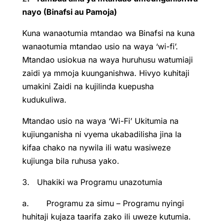
nayo (Binafsi au Pamoja)
Kuna wanaotumia mtandao wa Binafsi na kuna
wanaotumia mtandao usio na waya ‘wi-fi’.
Mtandao usiokua na waya huruhusu watumiaji
zaidi ya mmoja kuunganishwa. Hivyo kuhitaji
umakini Zaidi na kujilinda kuepusha
kudukuliwa.
Mtandao usio na waya ‘Wi-Fi’ Ukitumia na
kujiunganisha ni vyema ukabadilisha jina la
kifaa chako na nywila ili watu wasiweze
kujiunga bila ruhusa yako.
3. Uhakiki wa Programu unazotumia
a. Programu za simu – Programu nyingi
huhitaji kujaza taarifa zako ili uweze kutumia.