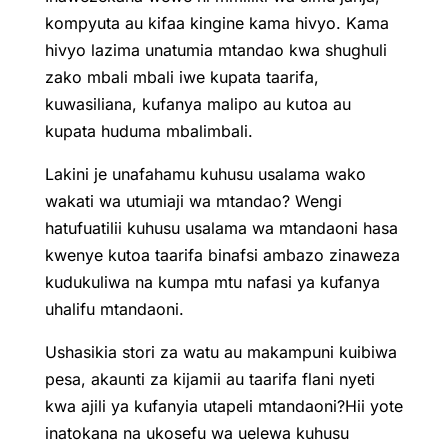
kompyuta au kifaa kingine kama hivyo. Kama
hivyo lazima unatumia mtandao kwa shughuli
zako mbali mbali iwe kupata taarifa,
kuwasiliana, kufanya malipo au kutoa au
kupata huduma mbalimbali.
Lakini je unafahamu kuhusu usalama wako
wakati wa utumiaji wa mtandao? Wengi
hatufuatilii kuhusu usalama wa mtandaoni hasa
kwenye kutoa taarifa binafsi ambazo zinaweza
kudukuliwa na kumpa mtu nafasi ya kufanya
uhalifu mtandaoni.
Ushasikia stori za watu au makampuni kuibiwa
pesa, akaunti za kijamii au taarifa flani nyeti
kwa ajili ya kufanyia utapeli mtandaoni?Hii yote
inatokana na ukosefu wa uelewa kuhusu