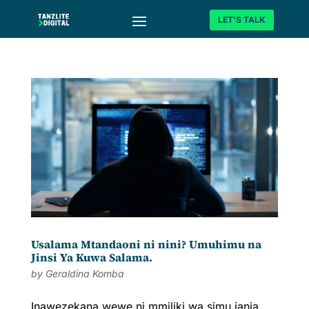
LET'S TALK
Usalama Mtandaoni ni nini? Umuhimu na
Jinsi Ya Kuwa Salama.
by
Geraldina Komba
Inawezekana wewe ni mmiliki wa simu janja,