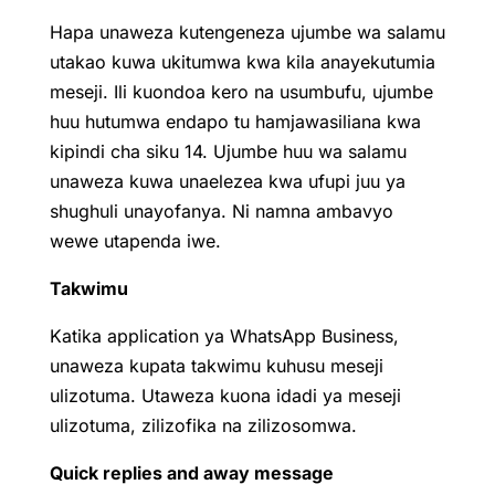
Hapa unaweza kutengeneza ujumbe wa salamu
utakao kuwa ukitumwa kwa kila anayekutumia
meseji. Ili kuondoa kero na usumbufu, ujumbe
huu hutumwa endapo tu hamjawasiliana kwa
kipindi cha siku 14. Ujumbe huu wa salamu
unaweza kuwa unaelezea kwa ufupi juu ya
shughuli unayofanya. Ni namna ambavyo
wewe utapenda iwe.
Takwimu
Katika application ya WhatsApp Business,
unaweza kupata takwimu kuhusu meseji
ulizotuma. Utaweza kuona idadi ya meseji
ulizotuma, zilizofika na zilizosomwa.
Quick replies and away message