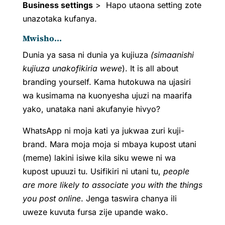
Business settings
> Hapo utaona setting zote
unazotaka kufanya.
Mwisho...
Dunia ya sasa ni dunia ya kujiuza
(simaanishi
kujiuza unakofikiria wewe
). It is all about
branding yourself. Kama hutokuwa na ujasiri
wa kusimama na kuonyesha ujuzi na maarifa
yako, unataka nani akufanyie hivyo?
WhatsApp ni moja kati ya jukwaa zuri kuji-
brand. Mara moja moja si mbaya kupost utani
(meme) lakini isiwe kila siku wewe ni wa
kupost upuuzi tu. Usifikiri ni utani tu,
people
are more likely to associate you with the things
you post online
. Jenga taswira chanya ili
uweze kuvuta fursa zije upande wako.