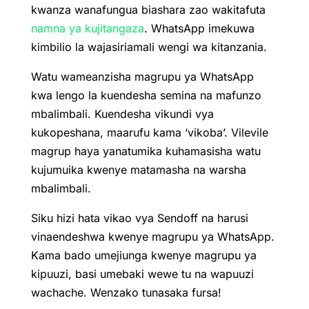
kwanza wanafungua biashara zao wakitafuta
namna ya kujitangaza
. WhatsApp imekuwa
kimbilio la wajasiriamali wengi wa kitanzania.
Watu wameanzisha magrupu ya WhatsApp
kwa lengo la kuendesha semina na mafunzo
mbalimbali. Kuendesha vikundi vya
kukopeshana, maarufu kama ‘vikoba’. Vilevile
magrup haya yanatumika kuhamasisha watu
kujumuika kwenye matamasha na warsha
mbalimbali.
Siku hizi hata vikao vya Sendoff na harusi
vinaendeshwa kwenye magrupu ya WhatsApp.
Kama bado umejiunga kwenye magrupu ya
kipuuzi, basi umebaki wewe tu na wapuuzi
wachache. Wenzako tunasaka fursa!